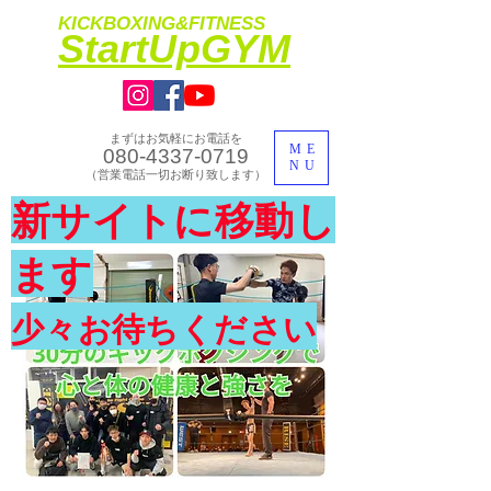
KICKBOXING&FITNESS
​StartUpGYM
まずはお気軽にお電話を
ME
080-4337-0719
NU
​（営業電話一切お断り致します）
​理想のカラダ・健康を手に入れよう
新サイトに移動し
​体験入会実施中
ます
少々お待ちください