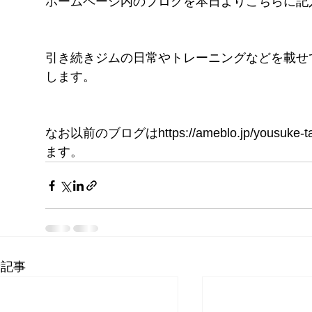
ホームページ内のブログを本日よりこちらに記
FITNESS
pGYM
［重要］料金改定のお知らせ
引き続きジムの日常やトレーニングなどを載せ
します。
理
ズ
イトに移動
​体
ス発散
なお以前のブログはhttps://ameblo.jp/you
ます。
！！
待ちください
新記事