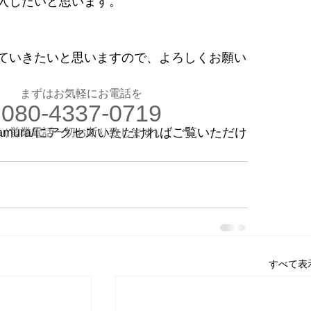
入したいと思います。
お気軽にお電話ください
080-4337-0719
ていきたいと思いますので、よろしくお願い
（営業電話一切お断り）
想のカラダ・健康を手に入れよう
まずはお気軽にお電話を
080-4337-0719
します
験入会実施中
suke-tamura/にアクセスいただければご覧いただけ
​（営業電話一切お断り致します）
​理想のカラダ・健康を手に入れよう
すべて表