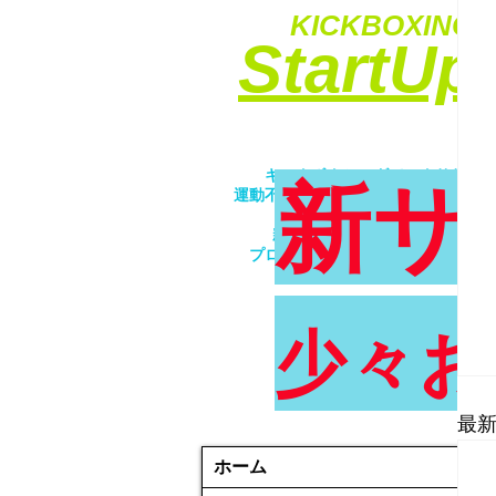
KICKBOXING&
​StartU
​キックボクシングでエクササイ
新サ
運動不足解消・ダイエット・ストレ
​女性・未経験者歓迎！！
親子で一緒にトレーニング！！
プロが優しく丁寧に指導致します
少々お
最
ホーム