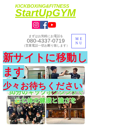
KICKBOXING&FITNESS
​StartUpGYM
まずはお気軽にお電話を
ME
080-4337-0719
NU
​（営業電話一切お断り致します）
​理想のカラダ・健康を手に入れよう
新サイトに移動し
​体験入会実施中
ます
少々お待ちください