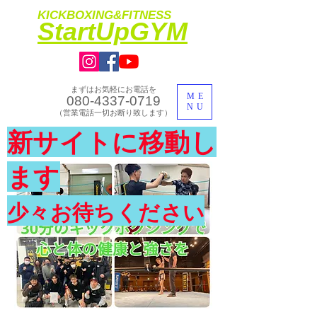
KICKBOXING&FITNESS
​StartUpGYM
まずはお気軽にお電話を
ME
080-4337-0719
NU
​（営業電話一切お断り致します）
​理想のカラダ・健康を手に入れよう
新サイトに移動し
​体験入会実施中
ます
少々お待ちください