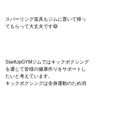
スパーリング道具もジムに置いて帰っ
てもらって大丈夫です😄
StartUpGYMジムではキックボクシング
を通じて皆様の健康作りをサポートし
たいと考えています。
キックボクシングは全身運動のため消
費カロリーも非常に高いスポーツで
す。
ダイエット・運動不足解消・フィット
ネスなど一人一人の目的に合わせてご
自身のペースでトレーニングしていた
だけます。