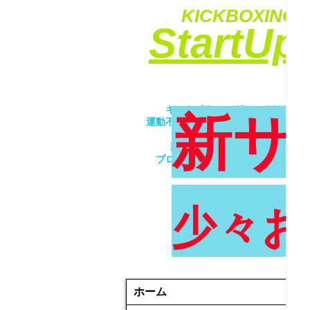
KICKBOXING&
​StartU
​キックボクシングでエクササイ
新サ
運動不足解消・ダイエット・ストレ
​女性・未経験者歓迎！！
親子で一緒にトレーニング！！
プロが優しく丁寧に指導致します
少々お
ホーム