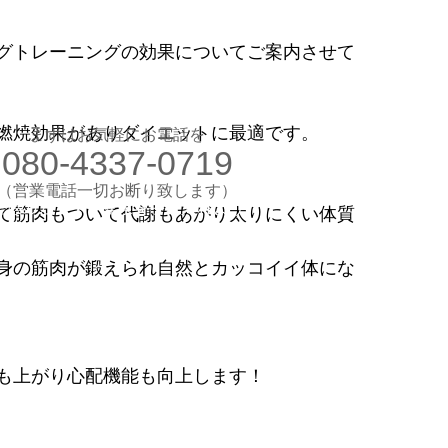
お気軽にお電話ください
グトレーニングの効果についてご案内させて
080-4337-0719
（営業電話一切お断り）
想のカラダ・健康を手に入れよう
燃焼効果がありダイエットに最適です。
まずはお気軽にお電話を
080-4337-0719
します
験入会実施中
​（営業電話一切お断り致します）
​理想のカラダ・健康を手に入れよう
て筋肉もついて代謝もあがり太りにくい体質
身の筋肉が鍛えられ自然とカッコイイ体にな
も上がり心配機能も向上します！