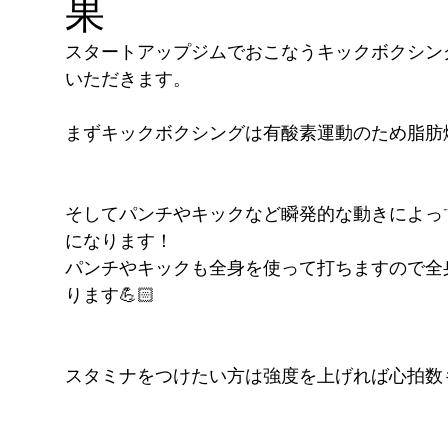
果
FITNESS
pGYM
スタートアップジムでおこなうキックボクシン
［重要］料金改定のお知らせ
いただきます。
理
まずキックボクシングは有酸素運動のため脂肪
ズ
イトに移動
​体
ス発散
そしてパンチやキックなど瞬発的な動きによっ
！！
になります！
パンチやキックも全身を使って打ちますので全
ります💪🏻
待ちください
スタミナをつけたい方は強度を上げれば心拍数