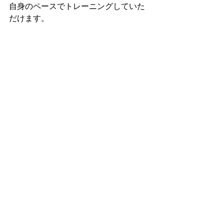
自身のペースでトレーニングしていた
だけます。
 格闘技未経験の方や、女性も大歓迎で
す！
 福岡市早良区と福岡市西区の境目にあ
りアクセス便利です！
 詳しくはホームページをご覧くださ
い。
 https://www.startupgym.net/
すべて表示
最新記事