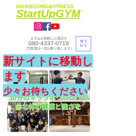
KICKBOXING&FITNESS
​StartUpGYM
まずはお気軽にお電話を
ME
080-4337-0719
NU
​（営業電話一切お断り致します）
​理想のカラダ・健康を手に入れよう
新サイトに移動し
​体験入会実施中
ます
少々お待ちください