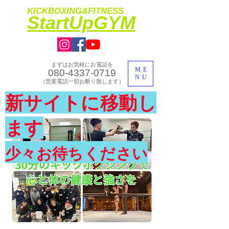
KICKBOXING&FITNESS
​StartUpGYM
まずはお気軽にお電話を
ME
080-4337-0719
NU
​（営業電話一切お断り致します）
​理想のカラダ・健康を手に入れよう
新サイトに移動し
​体験入会実施中
ます
少々お待ちください