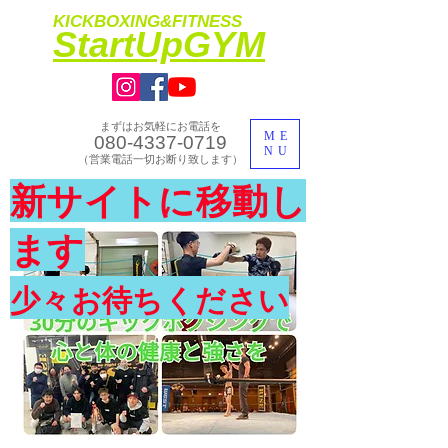
KICKBOXING&FITNESS
​StartUpGYM
まずはお気軽にお電話を
ME
080-4337-0719
NU
​（営業電話一切お断り致します）
​理想のカラダ・健康を手に入れよう
新サイトに移動し
​体験入会実施中
ます
少々お待ちください