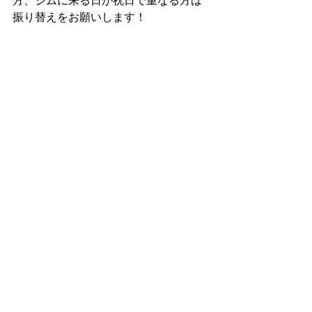
方、ジムに来る日が祝日で重なる方は
振り替えをお願いします！
福岡市で初心者歓迎のキックボクシン
グジムStartUpGYMです✌🏻
https://www.startupgym.net/
すべて表示
最新記事