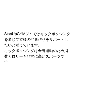
StartUpGYMジムではキックボクシング
を通じて皆様の健康作りをサポートし
たいと考えています。
キックボクシングは全身運動のため消
費カロリーも非常に高いスポーツで
す。
ダイエット・運動不足解消・フィット
ネスなど一人一人の目的に合わせてご
自身のペースでトレーニングしていた
だけます。
格闘技未経験の方や、女性も大歓迎で
す！
福岡市早良区と福岡市西区の境目にあ