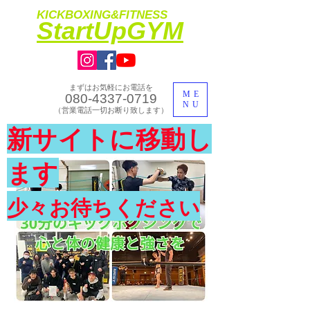
KICKBOXING&FITNESS
​StartUpGYM
まずはお気軽にお電話を
ME
080-4337-0719
NU
​（営業電話一切お断り致します）
​理想のカラダ・健康を手に入れよう
新サイトに移動し
​体験入会実施中
ます
少々お待ちください