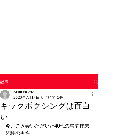
記事
StartUpGYM
2020年7月14日
読了時間: 1分
キックボクシングは面白
い
今月ご入会いただいた40代の格闘技未
経験の男性。