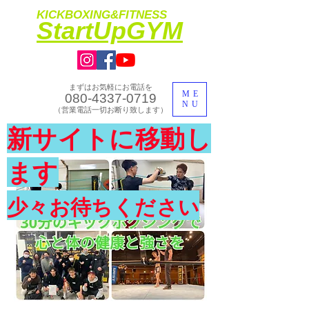
KICKBOXING&FITNESS
​StartUpGYM
まずはお気軽にお電話を
ME
080-4337-0719
NU
​（営業電話一切お断り致します）
​理想のカラダ・健康を手に入れよう
新サイトに移動し
​体験入会実施中
ます
少々お待ちください