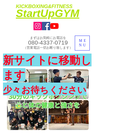
KICKBOXING&FITNESS
​StartUpGYM
まずはお気軽にお電話を
ME
080-4337-0719
NU
​（営業電話一切お断り致します）
​理想のカラダ・健康を手に入れよう
新サイトに移動し
​体験入会実施中
ます
少々お待ちください