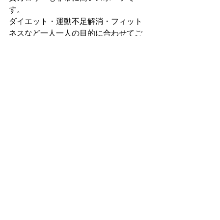
す。
ダイエット・運動不足解消・フィット
ネスなど一人一人の目的に合わせてご
自身のペースでトレーニングしていた
だけます。
格闘技未経験の方や、女性も大歓迎で
す！
福岡市早良区と福岡市西区の境目にあ
りアクセス便利です！
体験入会実施中✨
すべて表示
最新記事