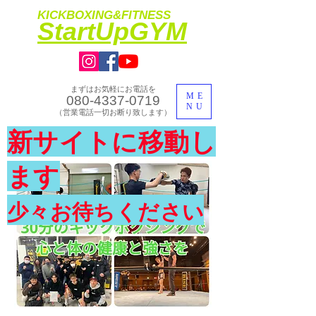
KICKBOXING&FITNESS
​StartUpGYM
まずはお気軽にお電話を
ME
080-4337-0719
NU
​（営業電話一切お断り致します）
​理想のカラダ・健康を手に入れよう
新サイトに移動し
​体験入会実施中
ます
少々お待ちください