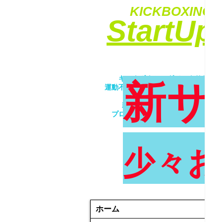
KICKBOXING&
​StartU
​キックボクシングでエクササイ
新サ
運動不足解消・ダイエット・ストレ
​女性・未経験者歓迎！！
親子で一緒にトレーニング！！
プロが優しく丁寧に指導致します
少々お
ホーム