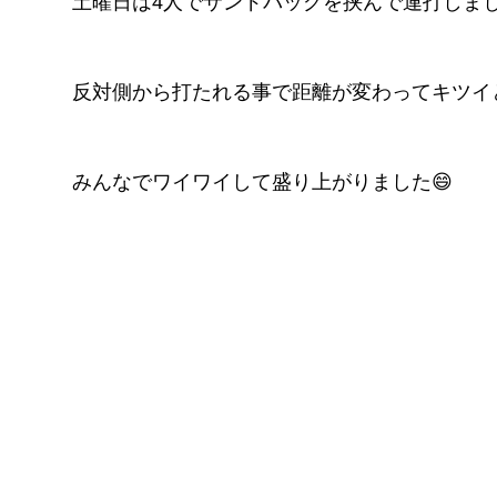
土曜日は4人でサンドバッグを挟んで連打しま
FITNESS
pGYM
［重要］料金改定のお知らせ
反対側から打たれる事で距離が変わってキツイ
理
ズ
イトに移動
みんなでワイワイして盛り上がりました😄
​体
ス発散
！！
待ちください