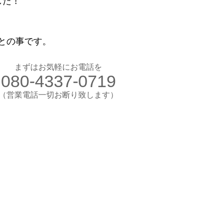
した！
お気軽にお電話ください
080-4337-0719
との事です。
（営業電話一切お断り）
想のカラダ・健康を手に入れよう
まずはお気軽にお電話を
080-4337-0719
します
験入会実施中
​（営業電話一切お断り致します）
​理想のカラダ・健康を手に入れよう