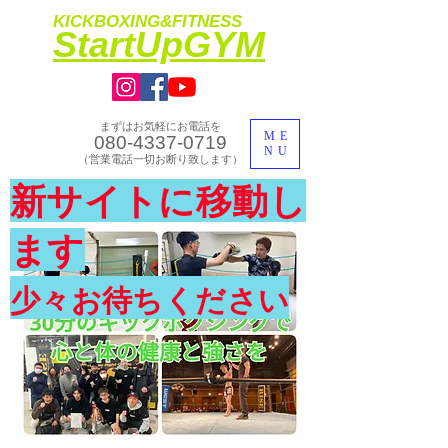
KICKBOXING&FITNESS
​StartUpGYM
まずはお気軽にお電話を
ME
080-4337-0719
NU
​（営業電話一切お断り致します）
​理想のカラダ・健康を手に入れよう
新サイトに移動し
​体験入会実施中
ます
少々お待ちください