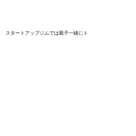
スタートアップジムでは親子一緒にト
レーニングできますよ👍🏻
スタートアップジムホームページ
https://www.startupgym.net/