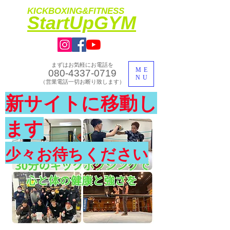
KICKBOXING&FITNESS
​StartUpGYM
まずはお気軽にお電話を
ME
080-4337-0719
NU
​（営業電話一切お断り致します）
​理想のカラダ・健康を手に入れよう
新サイトに移動し
​体験入会実施中
ます
少々お待ちください