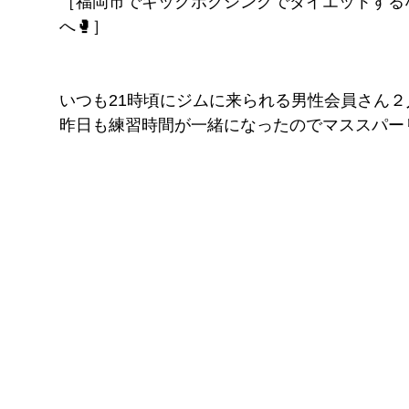
［福岡市でキックボクシングでダイエットする
FITNESS
へ🥊］
pGYM
［重要］料金改定のお知らせ
いつも21時頃にジムに来られる男性会員さん２
理
昨日も練習時間が一緒になったのでマススパー
ズ
イトに移動
​体
ス発散
！！
待ちください