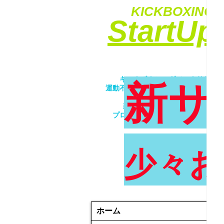
KICKBOXING&
​StartU
​キックボクシングでエクササイ
新サ
運動不足解消・ダイエット・ストレ
​女性・未経験者歓迎！！
親子で一緒にトレーニング！！
プロが優しく丁寧に指導致します
少々お
ホーム