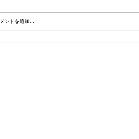
メントを追加…
山田インストラクターの投稿
将来インストラ