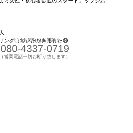
なら女性・初心者歓迎のスタートアップジム
お気軽にお電話ください
080-4337-0719
（営業電話一切お断り）
人。
想のカラダ・健康を手に入れよう
まずはお気軽にお電話を
リングしていただきました😄
080-4337-0719
します
験入会実施中
​（営業電話一切お断り致します）
​理想のカラダ・健康を手に入れよう