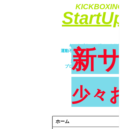
KICKBOXING&
​StartU
​キックボクシングでエクササイ
新サ
運動不足解消・ダイエット・ストレ
​女性・未経験者歓迎！！
親子で一緒にトレーニング！！
プロが優しく丁寧に指導致します
少々お
ホーム