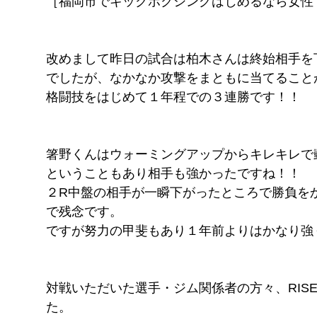
［福岡市でキックボクシングはじめるなら女性
FITNESS
pGYM
［重要］料金改定のお知らせ
改めまして昨日の試合は柏木さんは終始相手を
でしたが、なかなか攻撃をまともに当てること
理
格闘技をはじめて１年程での３連勝です！！
ズ
イトに移動
​体
ス発散
箸野くんはウォーミングアップからキレキレで
！！
ということもあり相手も強かったですね！！
２R中盤の相手が一瞬下がったところで勝負を
待ちください
で残念です。
ですが努力の甲斐もあり１年前よりはかなり強
対戦いただいた選手・ジム関係者の方々、RIS
た。