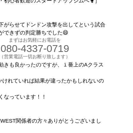
・初心者歓迎のスタートアップジムへ🥊］
お気軽にお電話ください
080-4337-0719
下がらせてドンドン攻撃を出してという試合
（営業電話一切お断り）
ができずの判定勝ちでした😄
想のカラダ・健康を手に入れよう
まずはお気軽にお電話を
080-4337-0719
します
験入会実施中
​（営業電話一切お断り致します）
​理想のカラダ・健康を手に入れよう
動きも良かったのですが、１番上のAクラス
かけれていれば結果が違ったかもしれないの
くなっています！！
EWEST関係者の方々ありがとうございまし