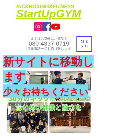
KICKBOXING&FITNESS
​StartUpGYM
まずはお気軽にお電話を
ME
080-4337-0719
NU
​（営業電話一切お断り致します）
​理想のカラダ・健康を手に入れよう
新サイトに移動し
​体験入会実施中
ます
少々お待ちください